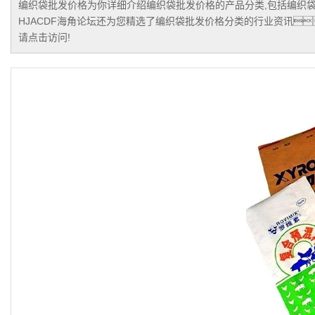
编织袋批发价格
为你详细介绍
编织袋批发价格
的产品分类,包括
编织
HJACDF海角论坛还为您精选了
编织袋批发价格
分类的行业资讯
请点击访问!