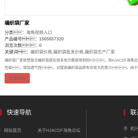
编织袋厂家
分类：
海角视频入口
产品编号：1565657320
浏览次数：0
关键词：
编织袋价格
,
编织袋批发价格
,
编织袋生产厂家
编织袋厂家纸塑复合编织袋是在很多地方都使用到的，而HJACDF海
性能，增加透气性，对提高编织袋品质有非常大的意义。由于
在线询价
快速导航
联
手 机
· 网站首页
· 关于HJACDF海角论坛