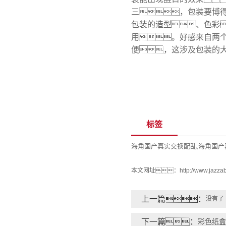
三，包装要博
包装的造型、色彩
用。好感来自两
便，这涉及包装的
标签
海角国产真实交换配乱
海角国产
,
本文网址：
http://www.jazza
上一篇：
没有了
下一篇：
彩色纸盒