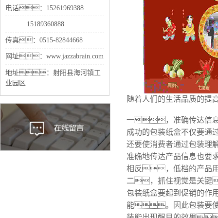
电话：15261969388
15189360888
传真：0515-82844668
网址：www.jazzabrain.com
地址：射阳县海河镇工
业园区
随着人们的生活品质的提
一，准确传达信
成功的包装纸盒不仅要通
还要使消费者通过包装理
准确地传达产品信息也要
相反，低档的产品
二，抓住视觉是关键
包装纸盒要起到促销的作
能。因此包装要
装能出现醒目的效果