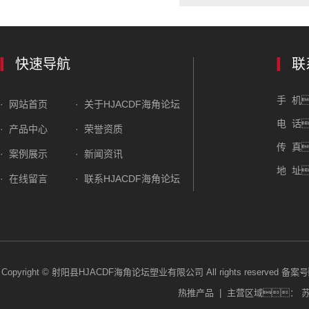
快速导航
联
手 机
· 网站首页
· 关于HJACDF海角论坛
电 话
· 产品中心
· 荣誉资质
传 真
· 案例展示
· 新闻资讯
地 址
· 在线留言
· 联系HJACDF海角论坛
Copyright © 射阳县HJACDF海角论坛塑业有限公司 All rights reserved 
热推产品 | 主营区域： 苏州