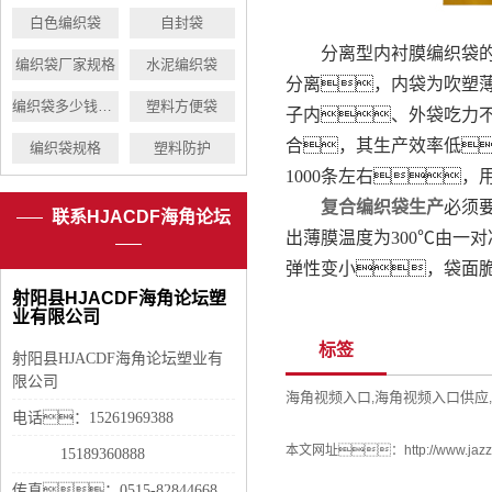
白色编织袋
自封袋
分离型内衬膜编织袋的生
编织袋厂家规格
水泥编织袋
分离，内袋为吹塑
编织袋多少钱一个
塑料方便袋
子内、外袋吃力
合，其生产效率低
编织袋规格
塑料防护
1000条左右
复合编织袋生产
必须要
联系HJACDF海角论坛
出薄膜温度为300℃由一
弹性变小，袋面
射阳县HJACDF海角论坛塑
业有限公司
标签
射阳县HJACDF海角论坛塑业有
限公司
海角视频入口
海角视频入口供应
,
,
电话：15261969388
本文网址：
http://www.ja
15189360888
传真：0515-82844668