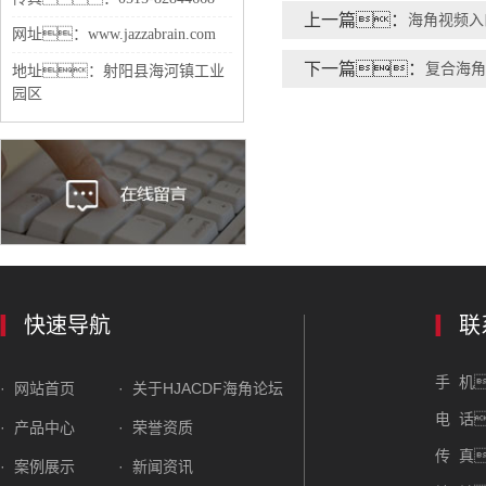
上一篇：
海角视频入
网址：www.jazzabrain.com
下一篇：
复合海角
地址：射阳县海河镇工业
园区
快速导航
联
手 机
· 网站首页
· 关于HJACDF海角论坛
电 话
· 产品中心
· 荣誉资质
传 真
· 案例展示
· 新闻资讯