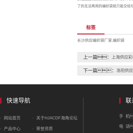
了的无法再用的编织袋就只能交给
标签
长沙供应编织袋厂家
编织袋
,
上一篇：
上海供应彩
下一篇：
洛阳供应
快速导航
联
手 机
· 网站首页
· 关于HJACDF海角论坛
电 话
· 产品中心
· 荣誉资质